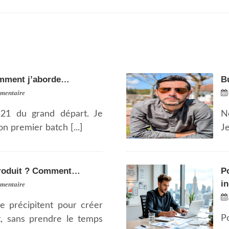
Comment j’aborde…
B
mentaire
21 du grand départ. Je
N
n premier batch [...]
Je
produit ? Comment…
Po
i
mentaire
e précipitent pour créer
Po
, sans prendre le temps