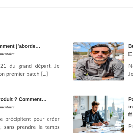
Comment j’aborde…
B
mentaire
21 du grand départ. Je
N
n premier batch [...]
Je
produit ? Comment…
Po
i
mentaire
e précipitent pour créer
Po
, sans prendre le temps