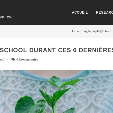
ACCUEIL
RESEARC
Valley !
Home
Agile
,
Agile@School
@SCHOOL DURANT CES 6 DERNIÈR
ool
0 Commentaire