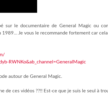
ombé sur le documentaire de General Magic ou c
en 1989… Je vous le recommande fortement car cel
om/
uTdyb-RWNKo&ab_channel=GeneralMagic
sode autour de General Magic.
e de ces vidéos ??!! Est-ce que je suis le seul à tro