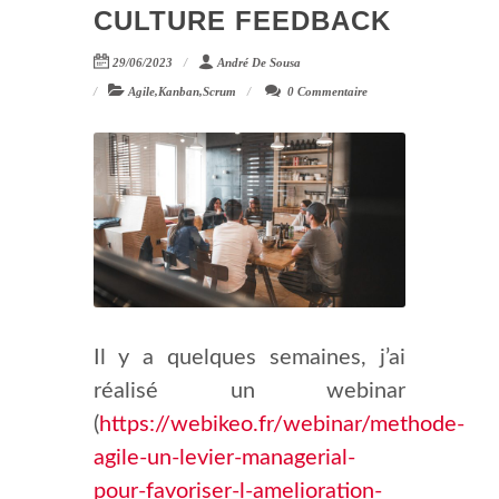
CULTURE FEEDBACK
29/06/2023
André De Sousa
Agile
,
Kanban
,
Scrum
0 Commentaire
Il y a quelques semaines, j’ai
réalisé un webinar
(
https://webikeo.fr/webinar/methode-
agile-un-levier-managerial-
pour-favoriser-l-amelioration-