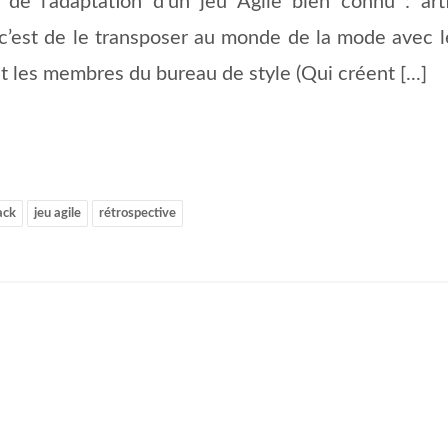
r de l’adaptation d’un jeu Agile bien connu : art
ée c’est de le transposer au monde de la mode avec l
t les membres du bureau de style (Qui créent [...]
ack
jeu agile
rétrospective