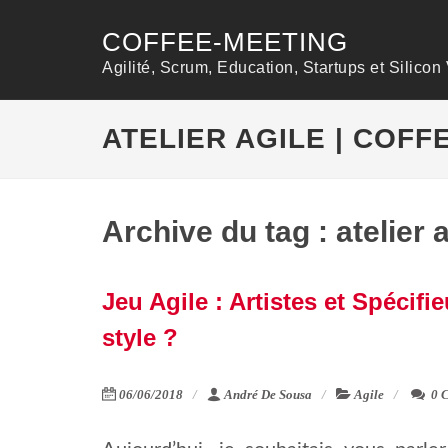
COFFEE-MEETING
Agilité, Scrum, Education, Startups et Silicon 
ATELIER AGILE | COFF
Archive du tag : atelier a
Jeu Agile : Artistes et Spécifi
style ?
06/06/2018
André De Sousa
Agile
0 