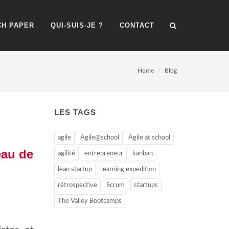
H PAPER
QUI-SUIS-JE ?
CONTACT
Home
Blog
LES TAGS
agile
Agile@school
Agile at school
eau de
agilité
entrepreneur
kanban
lean startup
learning expedition
rétrospective
Scrum
startups
The Valley Bootcamps