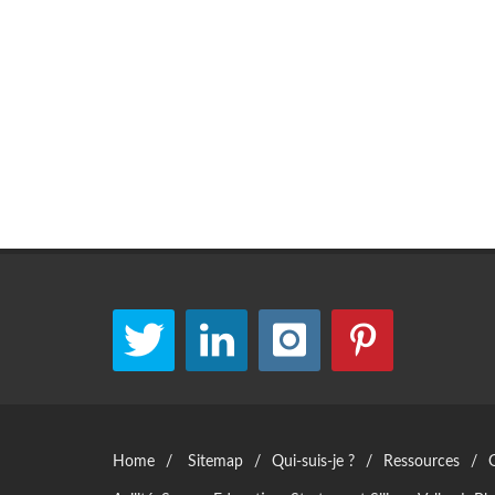
Home
/
Sitemap
/
Qui-suis-je ?
/
Ressources
/
G