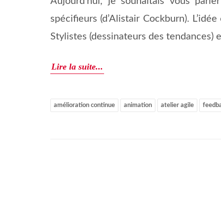
Aujourd’hui, je souhaitais vous parle
spécifieurs (d’Alistair Cockburn). L’id
Stylistes (dessinateurs des tendances) e
Lire la suite...
amélioration continue
animation
atelier agile
feedb