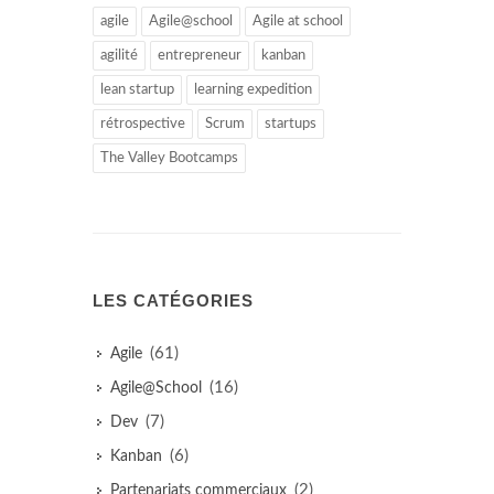
agile
Agile@school
Agile at school
agilité
entrepreneur
kanban
lean startup
learning expedition
rétrospective
Scrum
startups
The Valley Bootcamps
LES CATÉGORIES
(61)
Agile
(16)
Agile@School
(7)
Dev
(6)
Kanban
(2)
Partenariats commerciaux