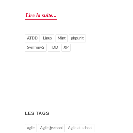
Lire la suite...
ATDD
Linux
Mint
phpunit
Symfony2
TDD
XP
LES TAGS
agile
Agile@school
Agile at school