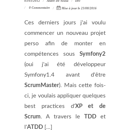
03/03/2012
André De Sousa
Dev
0 Commentaire
Mise à jour le 23/08/2016
Ces derniers jours j'ai voulu
commencer un nouveau projet
perso afin de monter en
compétences sous
Symfony2
(oui j'ai été développeur
Symfony1.4 avant d'être
ScrumMaster
). Mais cette fois-
ci, je voulais appliquer quelques
best practices d'
XP et de
Scrum
. A travers le
TDD
et
l'
ATDD
[...]