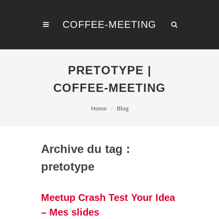
COFFEE-MEETING
PRETOTYPE |
COFFEE-MEETING
Home
Blog
Archive du tag :
pretotype
Meetup Crash Test Your Idea
– Mes slides