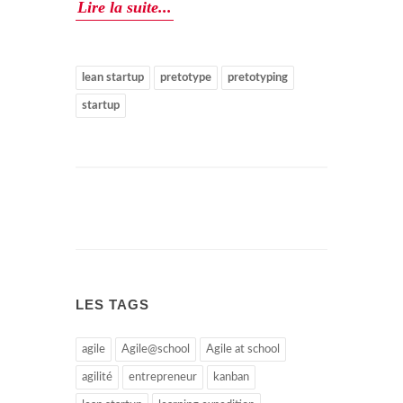
Lire la suite...
lean startup
pretotype
pretotyping
startup
LES TAGS
agile
Agile@school
Agile at school
agilité
entrepreneur
kanban